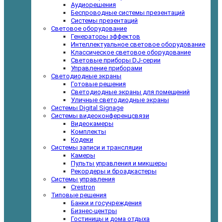
Аудиорешения
Беспроводные системы презентаций
Системы презентаций
Световое оборудование
Генераторы эффектов
Интеллектуальное световое оборудование
Классическое световое оборудование
Световые приборы DJ-серии
Управление приборами
Светодиодные экраны
Готовые решения
Светодиодные экраны для помещений
Уличные светодиодные экраны
Системы Digital Signage
Системы видеоконференцсвязи
Видеокамеры
Комплекты
Кодеки
Системы записи и трансляции
Камеры
Пульты управления и микшеры
Рекордеры и броадкастеры
Системы управления
Crestron
Типовые решения
Банки и госучреждения
Бизнес-центры
Гостиницы и дома отдыха