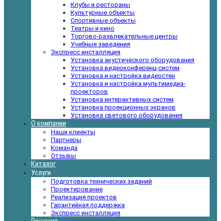
Клубы и рестораны
Культурные объекты
Спортивные объекты
Театры и кино
Торгово-развлекательные центры
Учебные заведения
Экспресс инсталляция
Установка акустического оборудования
Установка видеоконференц-систем
Установка и настройка видеостен
Установка и настройка мультимедиа-
проекторов
Установка интерактивных систем
Установка проекционных экранов
Установка светового оборудования
О компании
Наши клиенты
Партнеры
Команда
Отзывы
Каталог
Услуги
Подготовка технических заданий
Проектирование
Реализация проектов
Гарантийная поддержка
Экспресс инсталляция