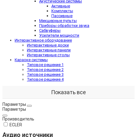
Акустические системы
Активные
Комплекты
Пассивные
Микшерные пульты
Приборы обработки звука
Сабвуферы
Усилители мощности
Интерактивное оборудование
Интерактивные доски
Интерактивные панели
Интерактивные столы
Караоке системы
Типовое решение 1
Типовое решение 2
Типовое решение 3
Типовое решение 4
Показать все
Параметры
Параметры
Производитель
ECLER
Аудио источники