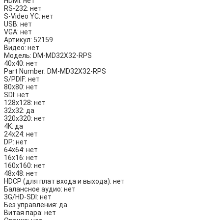
HDMI:
нет
RS-232:
нет
S-Video YC:
нет
USB:
нет
VGA:
нет
Артикул:
52159
Видео:
нет
Модель:
DM-MD32X32-RPS
40х40:
нет
Part Number:
DM-MD32X32-RPS
S/PDIF:
нет
80х80:
нет
SDI:
нет
128х128:
нет
32х32:
да
320х320:
нет
4K:
да
24х24:
нет
DP:
нет
64х64:
нет
16х16:
нет
160х160:
нет
48х48:
нет
HDCP (для плат входа и выхода):
нет
Балансное аудио:
нет
3G/HD-SDI:
нет
Без управления:
да
Витая пара:
нет