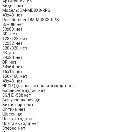
Артикул:
52156
Видео:
нет
Модель:
DM-MD8X8-RPS
40х40:
нет
Part Number:
DM-MD8X8-RPS
S/PDIF:
нет
80х80:
нет
SDI:
нет
128х128:
нет
32х32:
нет
320х320:
нет
4K:
да
24х24:
нет
DP:
нет
64х64:
нет
16х16:
нет
160х160:
нет
48х48:
нет
HDCP (для плат входа и выхода):
нет
Балансное аудио:
нет
3G/HD-SDI:
нет
Без управления:
да
Витая пара:
нет
Оптика:
нет
Шасси:
да
Плата входа:
нет
Плата выхода:
нет
Стерео:
нет