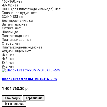
160х160:
нет
48х48:
нет
HDCP (для плат входа и выхода):
нет
Балансное аудио:
нет
3G/HD-SDI:
нет
Без управления:
да
Витая пара:
нет
Оптика:
нет
Шасси:
да
Плата входа:
нет
Плата выхода:
нет
Стерео:
нет
Плата входа-выхода:
нет
Аудио+Видео:
нет
4х4:
нет
4х8:
нет
8х4:
нет
8х8:
нет
Шасси Crestron DM-MD16X16-RPS
1 404 763.30 р.
В закладки
В сравнение
Нет в наличии