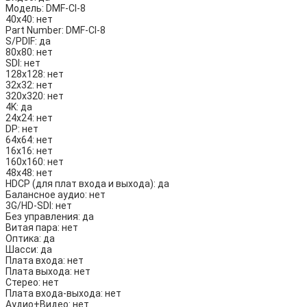
Модель:
DMF-CI-8
40х40:
нет
Part Number:
DMF-CI-8
S/PDIF:
да
80х80:
нет
SDI:
нет
128х128:
нет
32х32:
нет
320х320:
нет
4K:
да
24х24:
нет
DP:
нет
64х64:
нет
16х16:
нет
160х160:
нет
48х48:
нет
HDCP (для плат входа и выхода):
да
Балансное аудио:
нет
3G/HD-SDI:
нет
Без управления:
да
Витая пара:
нет
Оптика:
да
Шасси:
да
Плата входа:
нет
Плата выхода:
нет
Стерео:
нет
Плата входа-выхода:
нет
Аудио+Видео:
нет