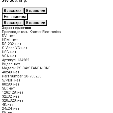
297 205.18 р.
В закладки
В сравнение
Нет в наличии
В закладки
В сравнение
Характеристики
Производитель:
Kramer Electronics
DVI:
нет
HDMI:
нет
RS-232:
нет
S-Video YC:
нет
USB:
нет
VGA:
нет
Артикул:
134262
Видео:
нет
Модель:
PS-34/STANDALONE
40х40:
нет
Part Number:
20-700230
S/PDIF:
нет
80х80:
нет
SDI:
нет
128х128:
нет
32х32:
нет
320х320:
нет
4K:
нет
24х24:
нет
DP:
нет