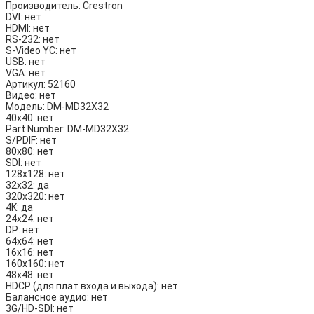
Производитель:
Crestron
DVI:
нет
HDMI:
нет
RS-232:
нет
S-Video YC:
нет
USB:
нет
VGA:
нет
Артикул:
52160
Видео:
нет
Модель:
DM-MD32X32
40х40:
нет
Part Number:
DM-MD32X32
S/PDIF:
нет
80х80:
нет
SDI:
нет
128х128:
нет
32х32:
да
320х320:
нет
4K:
да
24х24:
нет
DP:
нет
64х64:
нет
16х16:
нет
160х160:
нет
48х48:
нет
HDCP (для плат входа и выхода):
нет
Балансное аудио:
нет
3G/HD-SDI:
нет