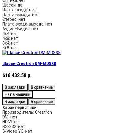
Оптика:
нет
Шасси:
да
Плата входа:
нет
Плата выхода:
нет
Стерео:
нет
Плата входа-выхода:
нет
Аудио+Видео:
нет
4х4:
нет
4х8:
нет
8х4:
нет
8х8:
нет
Шасси Crestron DM-MD8X8
616 432.58 р.
В закладки
В сравнение
Нет в наличии
В закладки
В сравнение
Характеристики
Производитель:
Crestron
DVI:
нет
HDMI:
нет
RS-232:
нет
S-Video YC:
нет