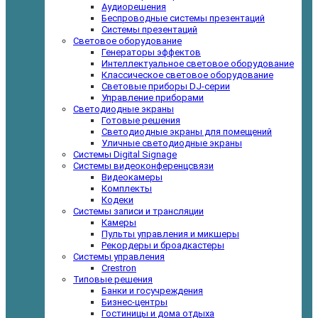
Аудиорешения
Беспроводные системы презентаций
Системы презентаций
Световое оборудование
Генераторы эффектов
Интеллектуальное световое оборудование
Классическое световое оборудование
Световые приборы DJ-серии
Управление приборами
Светодиодные экраны
Готовые решения
Светодиодные экраны для помещений
Уличные светодиодные экраны
Системы Digital Signage
Системы видеоконференцсвязи
Видеокамеры
Комплекты
Кодеки
Системы записи и трансляции
Камеры
Пульты управления и микшеры
Рекордеры и броадкастеры
Системы управления
Crestron
Типовые решения
Банки и госучреждения
Бизнес-центры
Гостиницы и дома отдыха