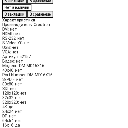
В закладки
В сравнение
Нет в наличии
В закладки
В сравнение
Характеристики
Производитель:
Crestron
DVI:
нет
HDMI:
нет
RS-232:
нет
S-Video YC:
нет
USB:
нет
VGA:
нет
Артикул:
52157
Видео:
нет
Модель:
DM-MD16X16
40х40:
нет
Part Number:
DM-MD16X16
S/PDIF:
нет
80х80:
нет
SDI:
нет
128х128:
нет
32х32:
нет
320х320:
нет
4K:
да
24х24:
нет
DP:
нет
64х64:
нет
16х16:
да