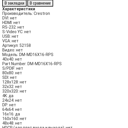
В закладки
В сравнение
Характеристики
Производитель:
Crestron
DVI:
нет
HDMI:
нет
RS-232:
нет
S-Video YC:
нет
USB:
нет
VGA:
нет
Артикул:
52158
Видео:
нет
Модель:
DM-MD16X16-RPS
40х40:
нет
Part Number:
DM-MD16X16-RPS
S/PDIF:
нет
80х80:
нет
SDI:
нет
128х128:
нет
32х32:
нет
320х320:
нет
4K:
да
24х24:
нет
DP:
нет
64х64:
нет
16х16:
да
160х160:
нет
48х48:
нет
HDCP (для плат входа и выхода):
нет