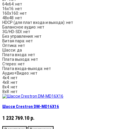
64х64:
нет
16х16:
нет
160х160:
нет
48х48:
нет
HDCP (для плат входа и выхода):
нет
Балансное аудио:
нет
3G/HD-SDI:
нет
Без управления:
нет
Витая пара:
нет
Оптика:
нет
Шасси:
да
Плата входа:
нет
Плата выхода:
нет
Стерео:
нет
Плата входа-выхода:
нет
Аудио+Видео:
нет
4х4:
нет
4х8:
нет
8х4:
нет
8х8:
нет
Шасси Crestron DM-MD16X16
1 232 769.10 р.