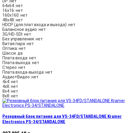
DP:
нет
64х64:
нет
16х16:
нет
160х160:
нет
48х48:
нет
HDCP (для плат входа и выхода):
нет
Балансное аудио:
нет
3G/HD-SDI:
нет
Без управления:
нет
Витая пара:
нет
Оптика:
нет
Шасси:
да
Плата входа:
нет
Плата выхода:
нет
Стерео:
нет
Плата входа-выхода:
нет
Аудио+Видео:
нет
4х4:
нет
4х8:
нет
8х4:
нет
8х8:
нет
Резервный блок питания для VS-34FD/STANDALONE Kramer
Electronics PS-34/STANDALONE