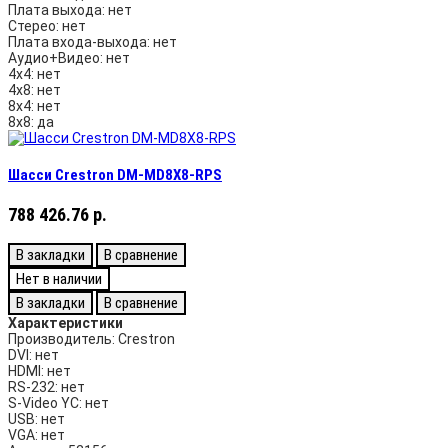
Плата выхода:
нет
Стерео:
нет
Плата входа-выхода:
нет
Аудио+Видео:
нет
4х4:
нет
4х8:
нет
8х4:
нет
8х8:
да
Шасси Crestron DM-MD8X8-RPS
788 426.76 р.
В закладки
В сравнение
Нет в наличии
В закладки
В сравнение
Характеристики
Производитель:
Crestron
DVI:
нет
HDMI:
нет
RS-232:
нет
S-Video YC:
нет
USB:
нет
VGA:
нет