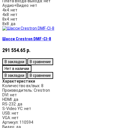
Плата входа-выхода:
нет
Аудио+Видео:
нет
4х4:
нет
4х8:
нет
8х4:
нет
8х8:
да
Шасси Crestron DMF-CI-8
291 554.65 р.
В закладки
В сравнение
Нет в наличии
В закладки
В сравнение
Характеристики
Количество вх/вых:
8
Производитель:
Crestron
DVI:
нет
HDMI:
да
RS-232:
да
S-Video YC:
нет
USB:
нет
VGA:
нет
Артикул:
110594
Видео:
да