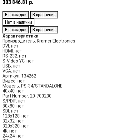
303 846.81 р.
В закладки
В сравнение
Нет в наличии
В закладки
В сравнение
Характеристики
Производитель:
Kramer Electronics
DVI:
нет
HDMI:
нет
RS-232:
нет
S-Video YC:
нет
USB:
нет
VGA:
нет
Артикул:
134262
Видео:
нет
Модель:
PS-34/STANDALONE
40х40:
нет
Part Number:
20-700230
S/PDIF:
нет
80х80:
нет
SDI:
нет
128х128:
нет
32х32:
нет
320х320:
нет
4K:
нет
24х24:
нет