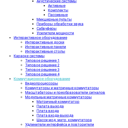
Акустические системы
Активные
Комплекты
Пассивные
Микшерные пульты
Приборы обработки звука
Сабвуферы
Усилители мощности
Интерактивное оборудование
Интерактивные доски
Интерактивные панели
Интерактивные столы
Караоке системы
Типовое решение 1
Типовое решение 2
Типовое решение 3
Типовое решение 4
Коммутационное оборудование
Видеопроцессоры
Коммутаторы и матричные коммутаторы
Масштабаторы и преобразователи сигналов
Модульные матричные коммутаторы
Матричный коммутатор
Палата выхода
Плата входа
Плата входа-выхода
Шасси мод. матр. коммутатора
Удлинители интерфейса и повторители