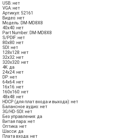
USB:
нет
VGA:
нет
Артикул:
52161
Видео:
нет
Модель:
DM-MD8X8
40х40:
нет
Part Number:
DM-MD8X8
S/PDIF:
нет
80х80:
нет
SDI:
нет
128х128:
нет
32х32:
нет
320х320:
нет
4K:
да
24х24:
нет
DP:
нет
64х64:
нет
16х16:
нет
160х160:
нет
48х48:
нет
HDCP (для плат входа и выхода):
нет
Балансное аудио:
нет
3G/HD-SDI:
нет
Без управления:
да
Витая пара:
нет
Оптика:
нет
Шасси:
да
Плата входа:
нет