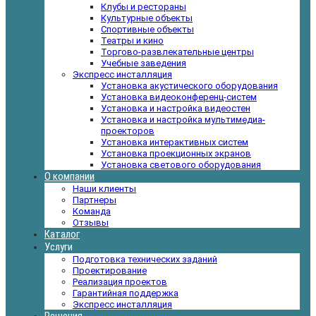
Клубы и рестораны
Культурные объекты
Спортивные объекты
Театры и кино
Торгово-развлекательные центры
Учебные заведения
Экспресс инсталляция
Установка акустического оборудования
Установка видеоконференц-систем
Установка и настройка видеостен
Установка и настройка мультимедиа-
проекторов
Установка интерактивных систем
Установка проекционных экранов
Установка светового оборудования
О компании
Наши клиенты
Партнеры
Команда
Отзывы
Каталог
Услуги
Подготовка технических заданий
Проектирование
Реализация проектов
Гарантийная поддержка
Экспресс инсталляция