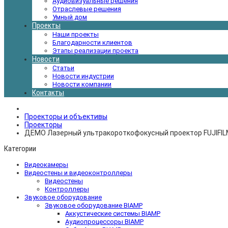
Аудиовизуальные решения
Отраслевые решения
Умный дом
Проекты
Наши проекты
Благодарности клиентов
Этапы реализации проекта
Новости
Статьи
Новости индустрии
Новости компании
Контакты
Проекторы и объективы
Проекторы
ДЕМО Лазерный ультракороткофокусный проектор FUJIFI
Категории
Видеокамеры
Видеостены и видеоконтроллеры
Видеостены
Контроллеры
Звуковое оборудование
Звуковое оборудование BIAMP
Аккустические системы BIAMP
Аудиопроцессоры BIAMP