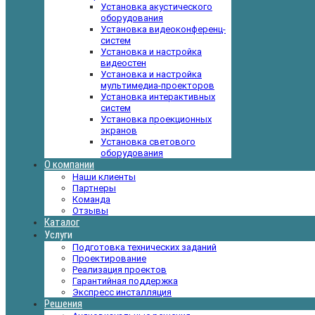
Установка акустического
оборудования
Установка видеоконференц-
систем
Установка и настройка
видеостен
Установка и настройка
мультимедиа-проекторов
Установка интерактивных
систем
Установка проекционных
экранов
Установка светового
оборудования
О компании
Наши клиенты
Партнеры
Команда
Отзывы
Каталог
Услуги
Подготовка технических заданий
Проектирование
Реализация проектов
Гарантийная поддержка
Экспресс инсталляция
Решения