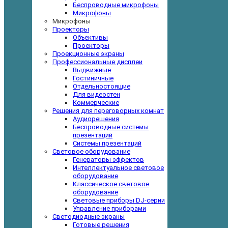
Беспроводные микрофоны
Микрофоны
Микрофоны
Проекторы
Объективы
Проекторы
Проекционные экраны
Профессиональные дисплеи
Выдвижные
Гостиничные
Отдельностоящие
Для видеостен
Коммерческие
Решения для переговорных комнат
Аудиорешения
Беспроводные системы
презентаций
Системы презентаций
Световое оборудование
Генераторы эффектов
Интеллектуальное световое
оборудование
Классическое световое
оборудование
Световые приборы DJ-серии
Управление приборами
Светодиодные экраны
Готовые решения