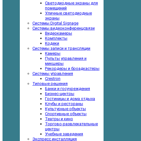
Светодиодные экраны для
помещений
Уличные светодиодные
экраны
Системы Digital Signage
Системы видеоконференцсвязи
Видеокамеры
Комплекты
Кодеки
Системы записи и трансляции
Камеры
Пульты управления и
микшеры
Рекордеры и броадкастеры
Системы управления
Crestron
Типовые решения
Банки и госучреждения
Бизнес-центры
Гостиницы и дома отдыха
Клубы и рестораны
Культурные объекты
Спортивные объекты
Театры и кино
Торгово-развлекательные
центры
Учебные заведения
Экспресс инсталляция