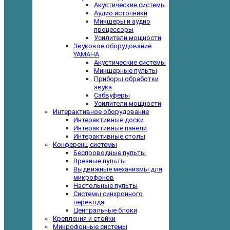
Акустические системы
Аудио источники
Микшеры и аудио
процессоры
Усилители мощности
Звуковое оборудование
YAMAHA
Акустические системы
Микшерные пульты
Приборы обработки
звука
Сабвуферы
Усилители мощности
Интерактивное оборудование
Интерактивные доски
Интерактивные панели
Интерактивные столы
Конференц-системы
Беспроводные пульты
Врезные пульты
Выдвижные механизмы для
микрофонов
Настольные пульты
Системы синхронного
перевода
Центральные блоки
Крепления и стойки
Микрофонные системы