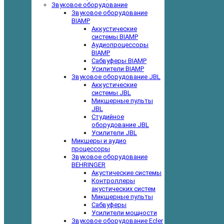
Звуковое оборудование
Звуковое оборудование
BIAMP
Аккустические
системы BIAMP
Аудиопроцессоры
BIAMP
Сабвуферы BIAMP
Усилители BIAMP
Звуковое оборудование JBL
Аккустические
системы JBL
Микшерные пульты
JBL
Студийное
оборудование JBL
Усилители JBL
Микшеры и аудио
процессоры
Звуковое оборудование
BEHRINGER
Акустические системы
Контроллеры
акустических систем
Микшерные пульты
Сабвуферы
Усилители мощности
Звуковое оборудование Ecler