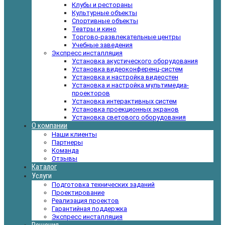
Клубы и рестораны
Культурные объекты
Спортивные объекты
Театры и кино
Торгово-развлекательные центры
Учебные заведения
Экспресс инсталляция
Установка акустического оборудования
Установка видеоконференц-систем
Установка и настройка видеостен
Установка и настройка мультимедиа-
проекторов
Установка интерактивных систем
Установка проекционных экранов
Установка светового оборудования
О компании
Наши клиенты
Партнеры
Команда
Отзывы
Каталог
Услуги
Подготовка технических заданий
Проектирование
Реализация проектов
Гарантийная поддержка
Экспресс инсталляция