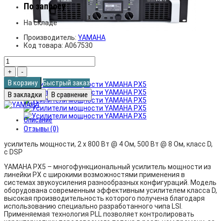
По запросу
На складе
Производитель:
YAMAHA
Код товара:
A067530
В корзину
Быстрый заказ
В закладки
В сравнение
Описание
Отзывы (0)
усилитель мощности, 2 x 800 Вт @ 4 Ом, 500 Вт @ 8 Ом, класс D,
с DSP
YAMAHA PX5 – многофункциональный усилитель мощности из
линейки PX с широкими возможностями применения в
системах звукоусиления разнообразных конфигураций. Модель
оборудована современным эффективным усилителем класса D,
высокая производительность которого получена благодаря
использованию специально разработанного чипа LSI.
Применяемая технология PLL позволяет контролировать