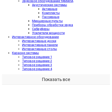
Звуковое оборудование YAMAHA
Акустические системы
Активные
Комплекты
Пассивные
Микшерные пульты
Приборы обработки звука
Сабвуферы
Усилители мощности
Интерактивное оборудование
Интерактивные доски
Интерактивные панели
Интерактивные столы
Караоке системы
Типовое решение 1
Типовое решение 2
Типовое решение 3
Типовое решение 4
Показать все