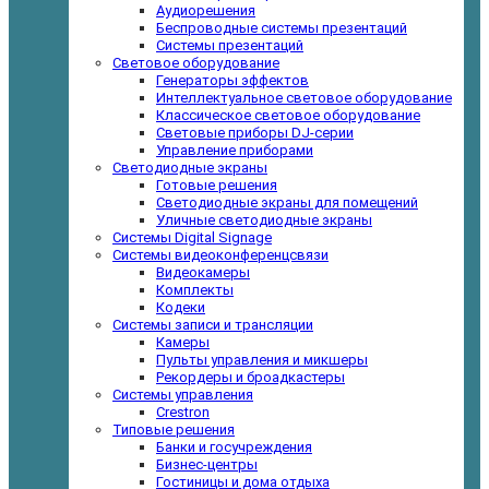
Аудиорешения
Беспроводные системы презентаций
Системы презентаций
Световое оборудование
Генераторы эффектов
Интеллектуальное световое оборудование
Классическое световое оборудование
Световые приборы DJ-серии
Управление приборами
Светодиодные экраны
Готовые решения
Светодиодные экраны для помещений
Уличные светодиодные экраны
Системы Digital Signage
Системы видеоконференцсвязи
Видеокамеры
Комплекты
Кодеки
Системы записи и трансляции
Камеры
Пульты управления и микшеры
Рекордеры и броадкастеры
Системы управления
Crestron
Типовые решения
Банки и госучреждения
Бизнес-центры
Гостиницы и дома отдыха