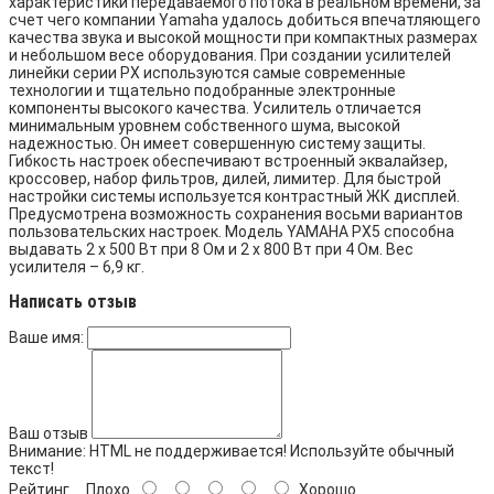
характеристики передаваемого потока в реальном времени, за
счет чего компании Yamaha удалось добиться впечатляющего
качества звука и высокой мощности при компактных размерах
и небольшом весе оборудования. При создании усилителей
линейки серии PX используются самые современные
технологии и тщательно подобранные электронные
компоненты высокого качества. Усилитель отличается
минимальным уровнем собственного шума, высокой
надежностью. Он имеет совершенную систему защиты.
Гибкость настроек обеспечивают встроенный эквалайзер,
кроссовер, набор фильтров, дилей, лимитер. Для быстрой
настройки системы используется контрастный ЖК дисплей.
Предусмотрена возможность сохранения восьми вариантов
пользовательских настроек. Модель YAMAHA PX5 способна
выдавать 2 х 500 Вт при 8 Ом и 2 х 800 Вт при 4 Ом. Вес
усилителя – 6,9 кг.
Написать отзыв
Ваше имя:
Ваш отзыв
Внимание:
HTML не поддерживается! Используйте обычный
текст!
Рейтинг
Плохо
Хорошо