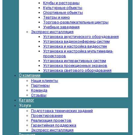
Клубы и рестораны
Культурные объекты
Спортивные объекты
Театры и кино
Торгово-развлекательные центры
Учебные заведения
Экспресс инсталляция
Установка акустического оборудования
Установка видеоконференц-систем
Установка и настройка видеостен
Установка и настройка мультимедиа-
проекторов
Установка интерактивных систем
Установка проекционных экранов
Установка светового оборудования
О компании
Наши клиенты
Партнеры
Команда
Отзывы
Каталог
Услуги
Подготовка технических заданий
Проектирование
Реализация проектов
Гарантийная поддержка
Экспресс инсталляция