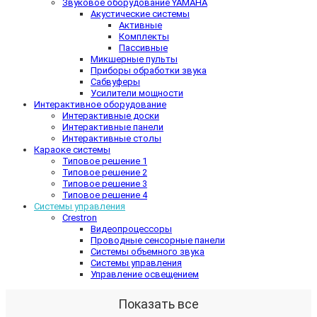
Звуковое оборудование YAMAHA
Акустические системы
Активные
Комплекты
Пассивные
Микшерные пульты
Приборы обработки звука
Сабвуферы
Усилители мощности
Интерактивное оборудование
Интерактивные доски
Интерактивные панели
Интерактивные столы
Караоке системы
Типовое решение 1
Типовое решение 2
Типовое решение 3
Типовое решение 4
Системы управления
Crestron
Видеопроцессоры
Проводные сенсорные панели
Системы объемного звука
Системы управления
Управление освещением
Показать все