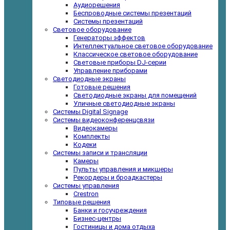
Аудиорешения
Беспроводные системы презентаций
Системы презентаций
Световое оборудование
Генераторы эффектов
Интеллектуальное световое оборудование
Классическое световое оборудование
Световые приборы DJ-серии
Управление приборами
Светодиодные экраны
Готовые решения
Светодиодные экраны для помещений
Уличные светодиодные экраны
Системы Digital Signage
Системы видеоконференцсвязи
Видеокамеры
Комплекты
Кодеки
Системы записи и трансляции
Камеры
Пульты управления и микшеры
Рекордеры и броадкастеры
Системы управления
Crestron
Типовые решения
Банки и госучреждения
Бизнес-центры
Гостиницы и дома отдыха