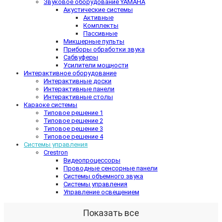
Звуковое оборудование YAMAHA
Акустические системы
Активные
Комплекты
Пассивные
Микшерные пульты
Приборы обработки звука
Сабвуферы
Усилители мощности
Интерактивное оборудование
Интерактивные доски
Интерактивные панели
Интерактивные столы
Караоке системы
Типовое решение 1
Типовое решение 2
Типовое решение 3
Типовое решение 4
Системы управления
Crestron
Видеопроцессоры
Проводные сенсорные панели
Системы объемного звука
Системы управления
Управление освещением
Показать все