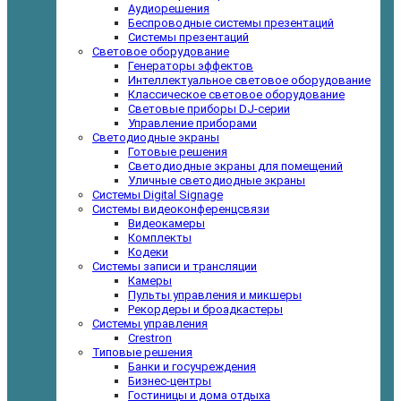
Аудиорешения
Беспроводные системы презентаций
Системы презентаций
Световое оборудование
Генераторы эффектов
Интеллектуальное световое оборудование
Классическое световое оборудование
Световые приборы DJ-серии
Управление приборами
Светодиодные экраны
Готовые решения
Светодиодные экраны для помещений
Уличные светодиодные экраны
Системы Digital Signage
Системы видеоконференцсвязи
Видеокамеры
Комплекты
Кодеки
Системы записи и трансляции
Камеры
Пульты управления и микшеры
Рекордеры и броадкастеры
Системы управления
Crestron
Типовые решения
Банки и госучреждения
Бизнес-центры
Гостиницы и дома отдыха