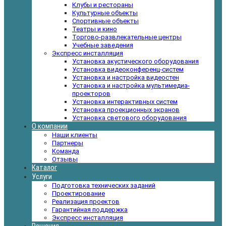
Клубы и рестораны
Культурные объекты
Спортивные объекты
Театры и кино
Торгово-развлекательные центры
Учебные заведения
Экспресс инсталляция
Установка акустического оборудования
Установка видеоконференц-систем
Установка и настройка видеостен
Установка и настройка мультимедиа-
проекторов
Установка интерактивных систем
Установка проекционных экранов
Установка светового оборудования
О компании
Наши клиенты
Партнеры
Команда
Отзывы
Каталог
Услуги
Подготовка технических заданий
Проектирование
Реализация проектов
Гарантийная поддержка
Экспресс инсталляция