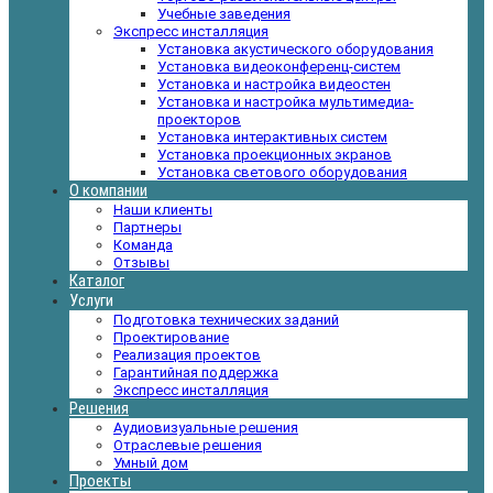
Учебные заведения
Экспресс инсталляция
Установка акустического оборудования
Установка видеоконференц-систем
Установка и настройка видеостен
Установка и настройка мультимедиа-
проекторов
Установка интерактивных систем
Установка проекционных экранов
Установка светового оборудования
О компании
Наши клиенты
Партнеры
Команда
Отзывы
Каталог
Услуги
Подготовка технических заданий
Проектирование
Реализация проектов
Гарантийная поддержка
Экспресс инсталляция
Решения
Аудиовизуальные решения
Отраслевые решения
Умный дом
Проекты