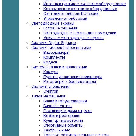
Интеллектуальное световое оборудование
Классическое световое оборудование
Световые приборы DJ-серии
Управление приборами
Светодиодные экраны
Готовые решения
Светодиодные экраны для помещений
Уличные светодиодные экраны
Системы Digital Signage
Системы видеоконференцсвязи
Видеокамеры
Комплекты
Кодеки
Системы записи и трансляции
Камеры
Пульты управления и микшеры
Рекордеры и броадкастеры
Системы управления
Crestron
Типовые решения
Банки и госучреждения
Бизнес-центры
Гостиницы и дома отдыха
Клубы и рестораны
Культурные объекты
Спортивные объекты
Театры и кино
Торгово-развлекательные центры