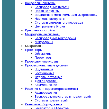
Конференц-системы
Беспроводные пульты
Врезные пульты
Выдвижные механизмы для микрофонов
Настольные пульты
Системы синхронного перевода
Центральные блоки
Крепления и стойки
Микрофонные системы
Беспроводные микрофоны
Микрофоны
Микрофоны
Проекторы
Объективы
Проекторы
Проекционные экраны
Профессиональные дисплеи
Выдвижные
Гостиничные
Отдельностоящие
Для видеостен
Коммерческие
Решения для переговорных комнат
Аудиорешения
Беспроводные системы презентаций
Системы презентаций
Световое оборудование
Генераторы эффектов