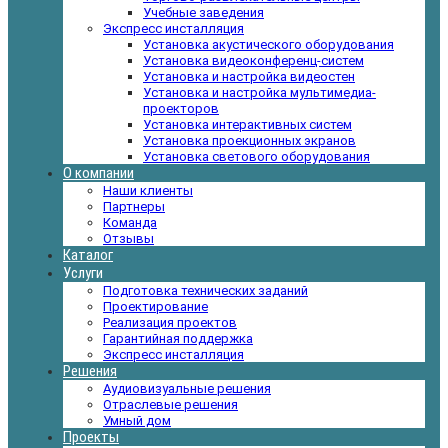
Учебные заведения
Экспресс инсталляция
Установка акустического оборудования
Установка видеоконференц-систем
Установка и настройка видеостен
Установка и настройка мультимедиа-
проекторов
Установка интерактивных систем
Установка проекционных экранов
Установка светового оборудования
О компании
Наши клиенты
Партнеры
Команда
Отзывы
Каталог
Услуги
Подготовка технических заданий
Проектирование
Реализация проектов
Гарантийная поддержка
Экспресс инсталляция
Решения
Аудиовизуальные решения
Отраслевые решения
Умный дом
Проекты