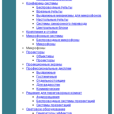
Конференц-системы
Беспроводные пульты
Врезные пульты
Выдвижные механизмы для микрофонов
Настольные пульты
Системы синхронного перевода
Центральные блоки
Крепления и стойки
Микрофонные системы
Беспроводные микрофоны
Микрофоны
Микрофоны
Проекторы
Объективы
Проекторы
Проекционные экраны
Профессиональные дисплеи
Выдвижные
Гостиничные
Отдельностоящие
Для видеостен
Коммерческие
Решения для переговорных комнат
Аудиорешения
Беспроводные системы презентаций
Системы презентаций
Световое оборудование
Генераторы эффектов