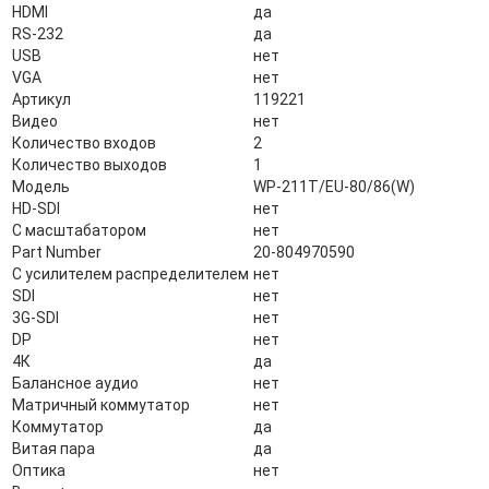
HDMI
да
RS-232
да
USB
нет
VGA
нет
Артикул
119221
Видео
нет
Количество входов
2
Количество выходов
1
Модель
WP-211T/EU-80/86(W)
HD-SDI
нет
С масштабатором
нет
Part Number
20-804970590
С усилителем распределителем
нет
SDI
нет
3G-SDI
нет
DP
нет
4К
да
Балансное аудио
нет
Матричный коммутатор
нет
Коммутатор
да
Витая пара
да
Оптика
нет