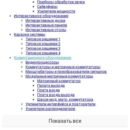
Приборы обработки звука
Сабвуферы
Усилители мощности
Интерактивное оборудование
Интерактивные доски
Интерактивные панели
Интерактивные столы
Караоке системы
Типовое решение 1
Типовое решение 2
Типовое решение 3
Типовое решение 4
Коммутационное оборудование
Видеопроцессоры
Коммутаторы и матричные коммутаторы
Масштабаторы и преобразователи сигналов
Модульные матричные коммутаторы
Матричный коммутатор
Палата выхода
Плата входа
Плата входа-выхода
Шасси мод. матр. коммутатора
Удлинители интерфейса и повторители
Усилители-распределители
Показать все