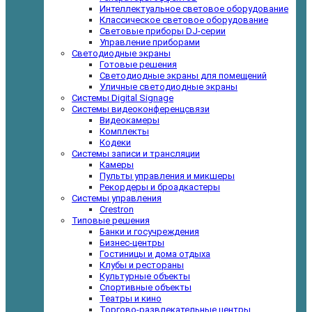
Интеллектуальное световое оборудование
Классическое световое оборудование
Световые приборы DJ-серии
Управление приборами
Светодиодные экраны
Готовые решения
Светодиодные экраны для помещений
Уличные светодиодные экраны
Системы Digital Signage
Системы видеоконференцсвязи
Видеокамеры
Комплекты
Кодеки
Системы записи и трансляции
Камеры
Пульты управления и микшеры
Рекордеры и броадкастеры
Системы управления
Crestron
Типовые решения
Банки и госучреждения
Бизнес-центры
Гостиницы и дома отдыха
Клубы и рестораны
Культурные объекты
Спортивные объекты
Театры и кино
Торгово-развлекательные центры